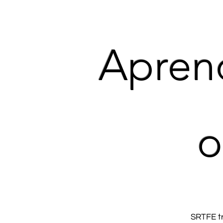
Aprend
o
SRTFE tr