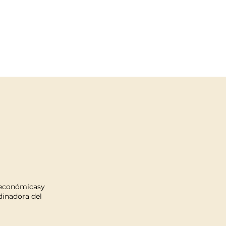
s económicasy
dinadora del