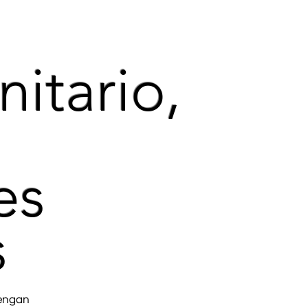
itario,
es
s
tengan