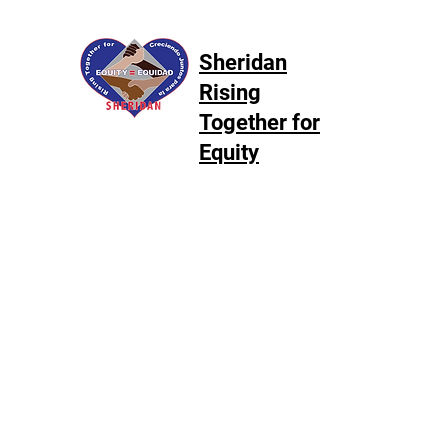
Sheridan
Rising
Together for
Equity