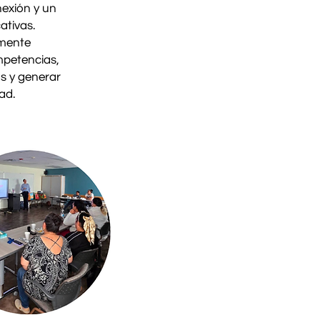
nexión y un
ativas.
lmente
ompetencias,
as y generar
ad.