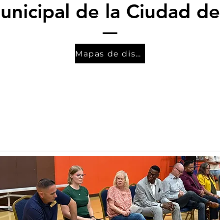
nicipal de la Ciudad de
Mapas de distrito
 asientos del Alcalde y de los Concejos Mun
resado en postularse, comuníquese con la S
Jenna DiRubbo, al 303-438-3306.