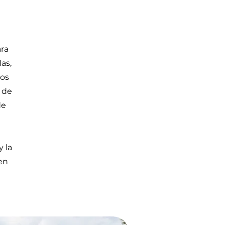
ara
as,
tos
 de
de
y la
en