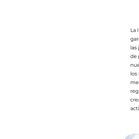
La 
gar
las
de 
nue
los
med
reg
cre
act