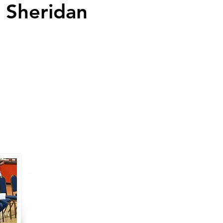
 Sheridan
icipales de los Distritos
ecretaria de la Ciudad,