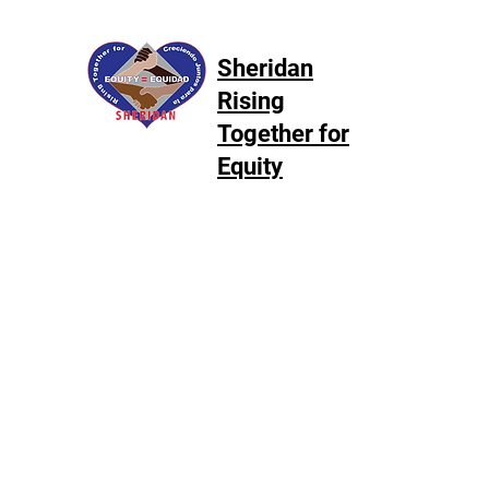
Sheridan
Rising
Together for
Equity