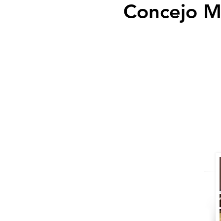
Concejo Mu
En 2025, se elegirán los
1, 2 y 3. Si está inte