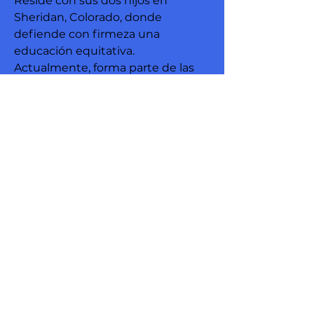
Reside con sus dos hijos en
Sheridan, Colorado, donde
defiende con firmeza una
educación equitativa.
Actualmente, forma parte de las
juntas directivas de Sanctuary
Christian Fellowship y Commún
Denver, además de integrar el
equipo de liderazgo de Sheridan
Rising Together for Equity. Disfruta
pasar tiempo con sus hijos y viajar
por placer. Indira se dedica a
fortalecer las capacidades locales
mediante el modelo de Justicia
Lingüística, con el fin de crear
espacios multilingües dinámicos y
eficaces que fomenten una
comunicación abierta entre
diversos idiomas y culturas.